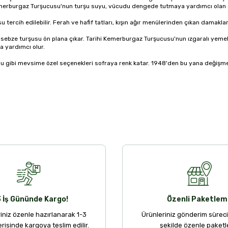
 Kemerburgaz Turşucusu'nun turşu suyu, vücudu dengede tutmaya yardımcı olan de
rcih edilebilir. Ferah ve hafif tatları, kışın ağır menülerinden çıkan damaklar i
 sebze turşusu ön plana çıkar. Tarihi Kemerburgaz Turşucusu'nun ızgaralı yemek
a yardımcı olur.
u gibi mevsime özel seçenekleri sofraya renk katar. 1948'den bu yana değişme
3 İş Gününde Kargo!
Özenli Paketlem
riniz özenle hazırlanarak 1-3
Ürünleriniz gönderim sürec
erisinde kargoya teslim edilir.
şekilde özenle paketle