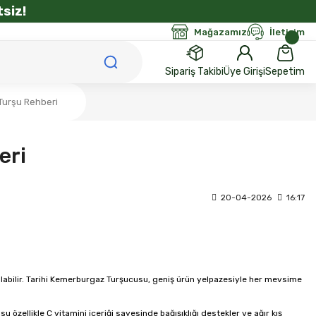
siz!
Mağazamız
İletişim
Sipariş Takibi
Üye Girişi
Sepetim
Turşu Rehberi
eri
20-04-2026
16:17
labilir. Tarihi Kemerburgaz Turşucusu, geniş ürün yelpazesiyle her mevsime 
zellikle C vitamini içeriği sayesinde bağışıklığı destekler ve ağır kış 