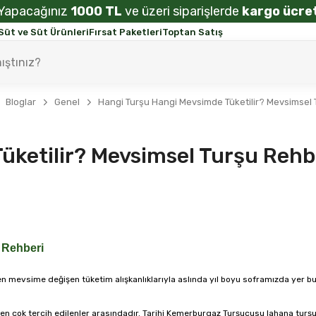
Yapacağınız
1000 TL
ve üzeri siparişlerde
kargo ücret
Süt ve Süt Ürünleri
Fırsat Paketleri
Toptan Satış
Bloglar
Genel
Hangi Turşu Hangi Mevsimde Tüketilir? Mevsimsel 
üketilir? Mevsimsel Turşu Rehb
 Rehberi
n mevsime değişen tüketim alışkanlıklarıyla aslında yıl boyu soframızda yer bu
 çok tercih edilenler arasındadır. Tarihi Kemerburgaz Turşucusu lahana turşusu ö