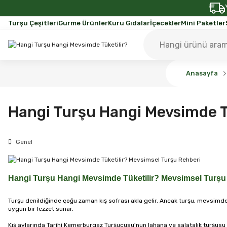
Turşu Çeşitleri
Gurme Ürünler
Kuru Gıdalar
İçecekler
Mini Paketler
Anasayfa
Hangi Turşu Hangi Mevsimde T
Genel
Hangi Turşu Hangi Mevsimde Tüketilir? Mevsimsel Turşu
Turşu denildiğinde çoğu zaman kış sofrası akla gelir. Ancak turşu, mevsimde
uygun bir lezzet sunar.
Kış aylarında Tarihi Kemerburgaz Turşucusu'nun lahana ve salatalık turşusu en