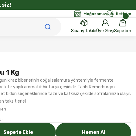
siz!
Mağazamız
İletişim
Sipariş Takibi
Üye Girişi
Sepetim
u 1 Kg
olgun kiraz biberlerinin doğal salamura yöntemiyle fermente
ve kıtır yapılı aromatik bir turşu çeşididir. Tarihi Kemerburgaz
t bidon seçeneklerinde taze ve katkısız şekilde sofralarınıza ulaşır.
n taksitlerle!
leri
JF
Sepete Ekle
Hemen Al