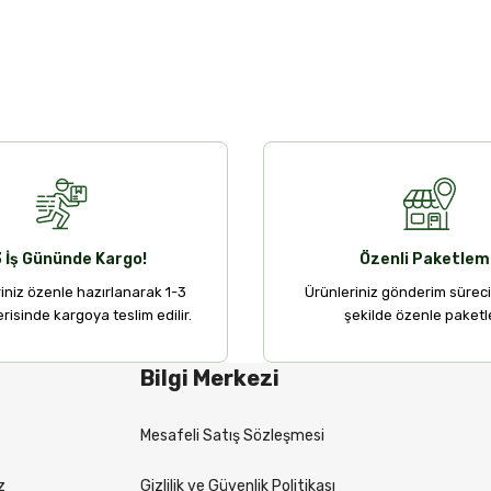
Bu ürüne ilk yorumu siz yapın!
Yorum Yaz
di.
3 İş Gününde Kargo!
Özenli Paketlem
riniz özenle hazırlanarak 1-3
Ürünleriniz gönderim sürec
ş değildi uzun yol için gayet
erisinde kargoya teslim edilir.
şekilde özenle paketle
Gönder
Bilgi Merkezi
ası hizmet çok iyi.
Mesafeli Satış Sözleşmesi
z
Gizlilik ve Güvenlik Politikası