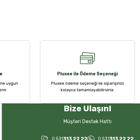
e
Pluxee ile Ödeme Seçeneği
ine uygun
Pluxee ödeme seçeneği ile siparişinizi
nir.
kolayca tamamlayabilirsiniz.
Bize Ulaşın!
Müşteri Destek Hattı
313 22 22
313 22 22
0 531
0 531