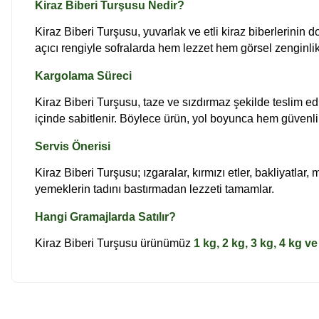
Kiraz Biberi Turşusu Nedir?
Kiraz Biberi Turşusu, yuvarlak ve etli kiraz biberlerinin 
açıcı rengiyle sofralarda hem lezzet hem görsel zenginli
Kargolama Süreci
Kiraz Biberi Turşusu, taze ve sızdırmaz şekilde teslim edi
içinde sabitlenir. Böylece ürün, yol boyunca hem güvenli
Servis Önerisi
Kiraz Biberi Turşusu; ızgaralar, kırmızı etler, bakliyatl
yemeklerin tadını bastırmadan lezzeti tamamlar.
Hangi Gramajlarda Satılır?
Kiraz Biberi Turşusu ürünümüz
1 kg, 2 kg, 3 kg, 4 kg ve
Çok memnun kaldım
Bu ürünün fiyat bilgisi, resim, ürün açıklamalarında ve diğer konu