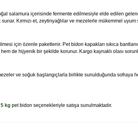
doğal salamura içerisinde fermente edilmesiyle elde edilen geleneks
k sunar. Kırmızı et, zeytinyağlılar ve mezelerle mükemmel uyum 
lmesi için özenle paketlenir. Pet bidon kapakları sıkıca bantlanır
 hem de hijyenik bir şekilde korunur. Kargo kaynaklı olası sorun
ar, mezeler ve soğuk başlangıçlarla birlikte sunulduğunda sofraya 
 5 kg
pet bidon seçenekleriyle satışa sunulmaktadır.
larda yetersiz gördüğünüz noktaları öneri formunu kullanarak tarafımıza ile