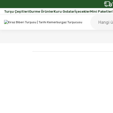
Turşu Çeşitleri
Gurme Ürünler
Kuru Gıdalar
İçecekler
Mini Paketler