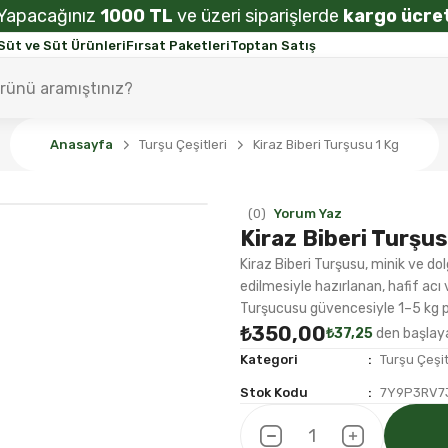
Yapacağınız
1000 TL
ve üzeri siparişlerde
kargo ücret
Süt ve Süt Ürünleri
Fırsat Paketleri
Toptan Satış
Anasayfa
Turşu Çeşitleri
Kiraz Biberi Turşusu 1 Kg
(0)
Yorum Yaz
Kiraz Biberi Turşus
Kiraz Biberi Turşusu, minik ve d
edilmesiyle hazırlanan, hafif acı 
Turşucusu güvencesiyle 1–5 kg pe
₺350,00
₺37,25
den başlaya
Kategori
Turşu Çeşit
Stok Kodu
7Y9P3RV7