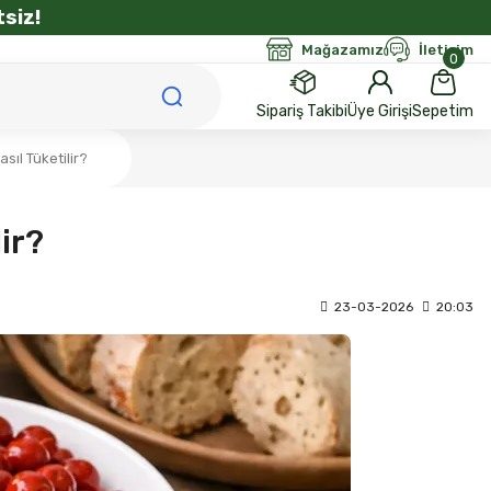
siz!
Mağazamız
İletişim
0
Sipariş Takibi
Üye Girişi
Sepetim
sıl Tüketilir?
ir?
23-03-2026
20:03