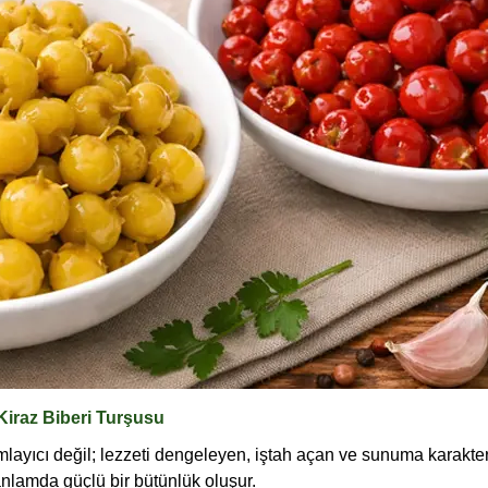
 Kiraz Biberi Turşusu
ayıcı değil; lezzeti dengeleyen, iştah açan ve sunuma karakter 
anlamda güçlü bir bütünlük oluşur.