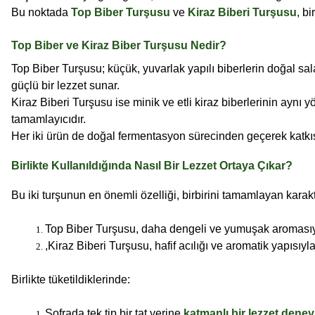
Bu noktada
Top Biber Turşusu
ve
Kiraz Biberi Turşusu
, b
Top Biber ve Kiraz Biber Turşusu Nedir?
Top Biber Turşusu; küçük, yuvarlak yapılı biberlerin doğal s
güçlü bir lezzet sunar.
Kiraz Biberi Turşusu ise minik ve etli kiraz biberlerinin aynı y
tamamlayıcıdır.
Her iki ürün de doğal fermentasyon sürecinden geçerek katkısız
Birlikte Kullanıldığında Nasıl Bir Lezzet Ortaya Çıkar?
Bu iki turşunun en önemli özelliği, birbirini tamamlayan karak
Top Biber Turşusu, daha dengeli ve yumuşak aromasıyl
,
Kiraz Biberi Turşusu, hafif acılığı ve aromatik yapısıyla
Birlikte tüketildiklerinde:
Sofrada tek tip bir tat yerine 
katmanlı bir lezzet deney