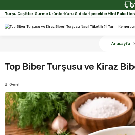
Turşu Çeşitleri
Gurme Ürünler
Kuru Gıdalar
İçecekler
Mini Paketler
Anasayfa
Top Biber Turşusu ve Kiraz Bibe
Genel