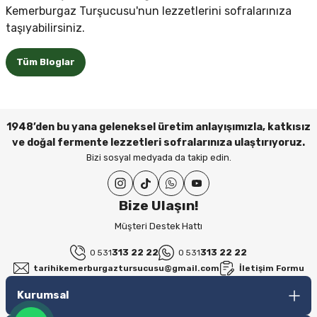
Kemerburgaz Turşucusu'nun lezzetlerini sofralarınıza
taşıyabilirsiniz.
Tüm Bloglar
1948’den bu yana geleneksel üretim anlayışımızla, katkısız
ve doğal fermente lezzetleri sofralarınıza ulaştırıyoruz.
Bizi sosyal medyada da takip edin.
Güvenli Alışveriş
256-bit SSL ile güvenli ödeme imkanı.
Bize Ulaşın!
Müşteri Destek Hattı
313 22 22
313 22 22
0 531
0 531
1-3 İş Gününde Kargo!
tarihikemerburgaztursucusu@gmail.com
İletişim Formu
Siparişleriniz özenle hazırlanarak 1-3 iş günü içerisinde kargoya teslim edilir.
Kurumsal