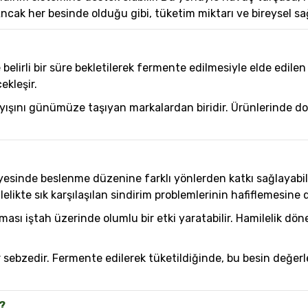
ncak her besinde olduğu gibi, tüketim miktarı ve bireysel 
elirli bir süre bekletilerek fermente edilmesiyle elde edilen
kleşir.
ışını günümüze taşıyan markalardan biridir. Ürünlerinde do
esinde beslenme düzenine farklı yönlerden katkı sağlayabili
elikte sık karşılaşılan sindirim problemlerinin hafiflemesine d
roması iştah üzerinde olumlu bir etki yaratabilir. Hamileli
r sebzedir. Fermente edilerek tüketildiğinde, bu besin değe
?