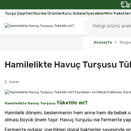
Turşu Çeşitleri
Gurme Ürünler
Kuru Gıdalar
İçecekler
Mini Paketler
Anasayfa
Blogla
Hamilelikte Havuç Turşusu Tük
Genel
Tüketilir mi?
Hamilelikte Havuç Turşusu
Hamilelik dönemi, beslenmenin hem anne hem de bebek sağlı
olması büyük önem taşır. Havuç turşusu ise fermente yapısı
Fermente gıdalar, içerdikleri doğal bakteriler sayesinde s