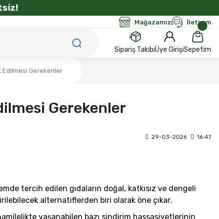
siz!
Mağazamız
İletişim
Sipariş Takibi
Üye Girişi
Sepetim
t Edilmesi Gerekenler
dilmesi Gerekenler
29-03-2026
16:47
mde tercih edilen gıdaların doğal, katkısız ve dengeli
ebilecek alternatiflerden biri olarak öne çıkar.
hamilelikte yaşanabilen bazı sindirim hassasiyetlerinin