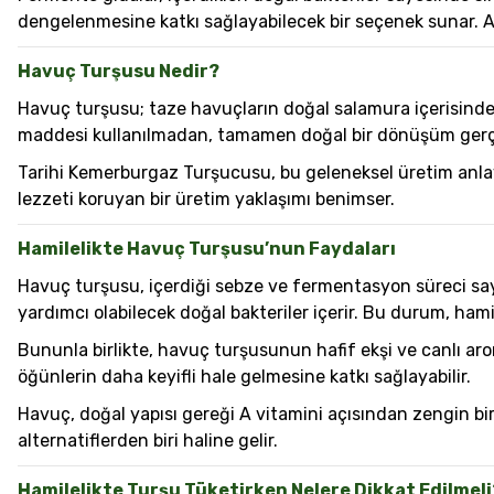
dengelenmesine katkı sağlayabilecek bir seçenek sunar. A
Havuç Turşusu Nedir?
Havuç turşusu; taze havuçların doğal salamura içerisinde b
maddesi kullanılmadan, tamamen doğal bir dönüşüm gerçe
Tarihi Kemerburgaz Turşucusu, bu geleneksel üretim anlay
lezzeti koruyan bir üretim yaklaşımı benimser.
Hamilelikte Havuç Turşusu’nun Faydaları
Havuç turşusu, içerdiği sebze ve fermentasyon süreci say
yardımcı olabilecek doğal bakteriler içerir. Bu durum, hamil
Bununla birlikte, havuç turşusunun hafif ekşi ve canlı a
öğünlerin daha keyifli hale gelmesine katkı sağlayabilir.
Havuç, doğal yapısı gereği A vitamini açısından zengin bi
alternatiflerden biri haline gelir.
Hamilelikte Turşu Tüketirken Nelere Dikkat Edilmeli