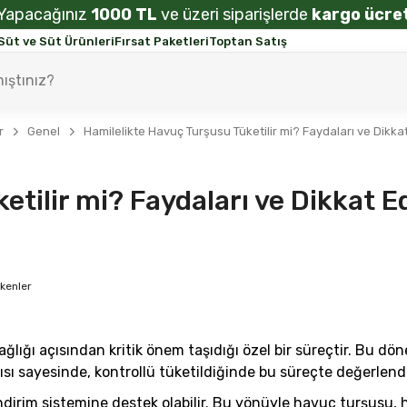
Yapacağınız
1000 TL
ve üzeri siparişlerde
kargo ücret
Süt ve Süt Ürünleri
Fırsat Paketleri
Toptan Satış
r
Genel
Hamilelikte Havuç Turşusu Tüketilir mi? Faydaları ve Dikka
etilir mi? Faydaları ve Dikkat E
ğı açısından kritik önem taşıdığı özel bir süreçtir. Bu döne
 sayesinde, kontrollü tüketildiğinde bu süreçte değerlendiril
indirim sistemine destek olabilir. Bu yönüyle havuç turşusu, 