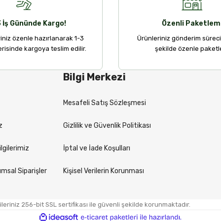
3 İş Gününde Kargo!
Özenli Paketlem
riniz özenle hazırlanarak 1-3
Ürünleriniz gönderim sürec
erisinde kargoya teslim edilir.
şekilde özenle paketle
Bilgi Merkezi
Mesafeli Satış Sözleşmesi
z
Gizlilik ve Güvenlik Politikası
lgilerimiz
İptal ve İade Koşulları
msal Siparişler
Kişisel Verilerin Korunması
eriniz 256-bit SSL sertifikası ile güvenli şekilde korunmaktadır.
ile
ideasoft
e-