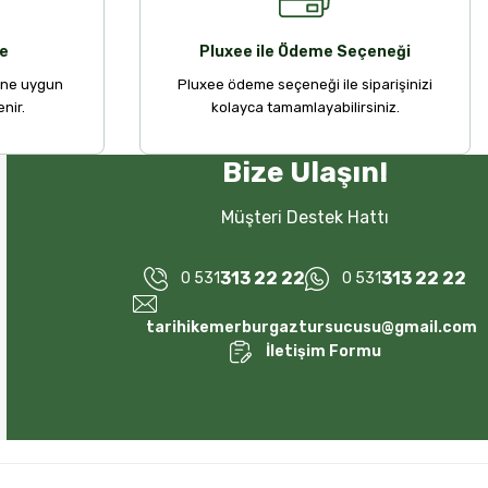
e
Pluxee ile Ödeme Seçeneği
ine uygun
Pluxee ödeme seçeneği ile siparişinizi
nir.
kolayca tamamlayabilirsiniz.
Bize Ulaşın!
Müşteri Destek Hattı
313 22 22
313 22 22
0 531
0 531
tarihikemerburgaztursucusu@gmail.com
İletişim Formu